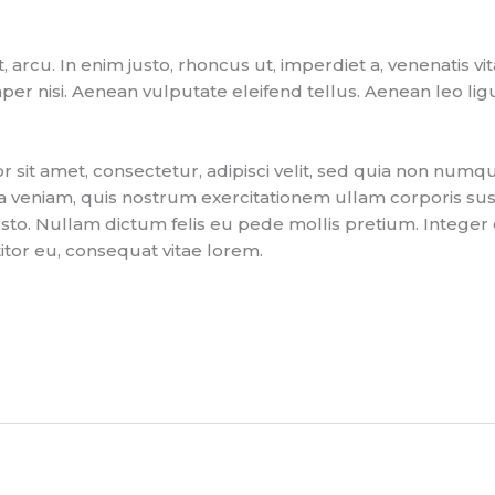
t, arcu. In enim justo, rhoncus ut, imperdiet a, venenatis v
 nisi. Aenean vulputate eleifend tellus. Aenean leo ligula
sit amet, consectetur, adipisci velit, sed quia non numq
veniam, quis nostrum exercitationem ullam corporis sus
, justo. Nullam dictum felis eu pede mollis pretium. Integ
itor eu, consequat vitae lorem.