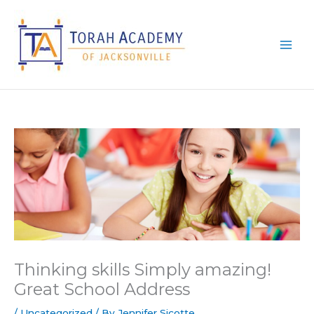
Skip
to
content
Thinking skills Simply amazing!
Great School Address
/
Uncategorized
/ By
Jennifer Sicotte